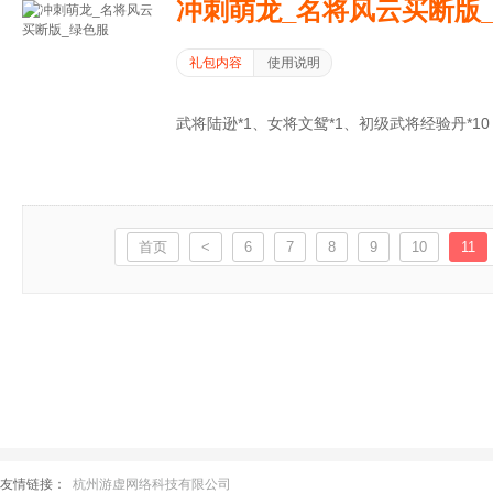
冲刺萌龙_名将风云买断版
礼包内容
使用说明
武将陆逊*1、女将文鸳*1、初级武将经验丹*10
首页
<
6
7
8
9
10
11
友情链接：
杭州游虚网络科技有限公司