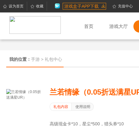
游戏盒子APP下载
设为首页
收藏
充值中心
首页
游戏大厅
我的位置：
手游
>
礼包中心
兰若情缘（0.05折送满星U
礼包内容
使用说明
高级现金卡*10，星尘*500，猎头券*10