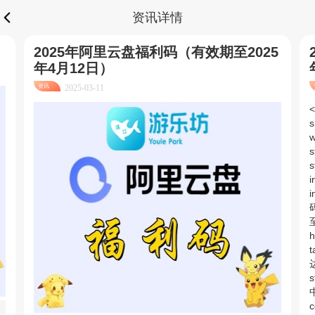
资讯详情
2025年阿里云盘福利码（有效期至2025
年4月12日）
资讯
2025-03-11
<
s
w
s
s
i
码
h
t
s