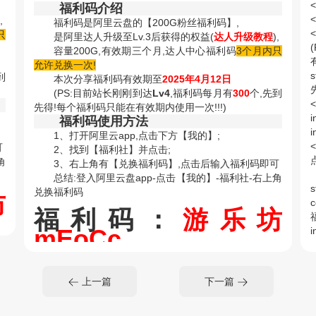
福利码介绍
<
,
福利码是阿里云盘的【200G粉丝福利码】,
<
只
是阿里达人升级至Lv.3后获得的权益(
达人升级教程
),
容量200G,有效期三个月,达人中心福利码
3个月内只
允许兑换一次!
s
到
本次分享福利码有效期至
2025年4月12日
(PS:目前站长刚刚到达
Lv4
,福利码每月有
300
个,先到
<
先得!每个福利码只能在有效期内使用一次!!!)
i
福利码使用方法
1、打开阿里云app,点击下方【我的】;
<
可
2、找到【福利社】并点击;
点
角
3、右上角有【兑换福利码】,点击后输入福利码即可
总结:登入阿里云盘app-点击【我的】-福利社-右上角
s
兑换福利码
坊
福利码：
游乐坊
mEoCc
i
s
<
上一篇
下一篇