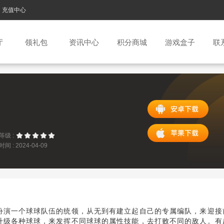
充值中心
厅
领礼包
资讯中心
积分商城
游戏盒子
联
等级 :
间 : 2024-04-09
2:51
扮演一个球球队伍的统领，从无到有建立起自己的专属编队，来迎接
升级各种球球，来发挥不同球球的属性技能，去打败不同的敌人。有