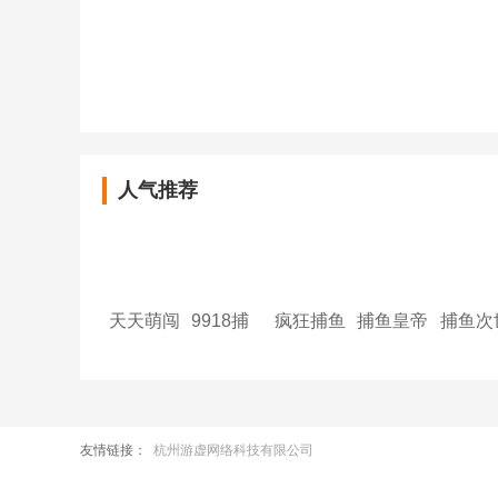
人气推荐
天天萌闯
9918捕
疯狂捕鱼
捕鱼皇帝
捕鱼次
关（0.1
鱼
大师
代
折GM修
改外置）
友情链接：
杭州游虚网络科技有限公司