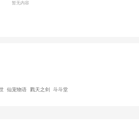
暂无内容
世
仙宠物语
戮天之剑
斗斗堂
（0.05折
开箱）