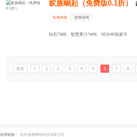
蚁族崛起（免费版0.1折）
礼包内容
使用说明
钻石*388、智慧果汁*488、30分钟加速*5
首页
<
1
2
3
4
5
6
7
8
友情链接：
杭州游虚网络科技有限公司