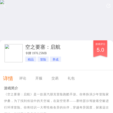
游戏评分
空之要塞：启航
5.0
卡牌 1976.25MB
精品
冒险
养成
详情
评论
开服
交易
礼包
游戏简介
《空之要塞：启航》是一款蒸汽朋克冒险跑酷手游。你将扮演少年冒险家
伊桑，为了找到传说中的天空城，在架空世界——赛特瑟尔驾驶着空艇进
行环球冒险。你将结识一大帮性格各异的伙伴，穿越奇异国度，探索远古