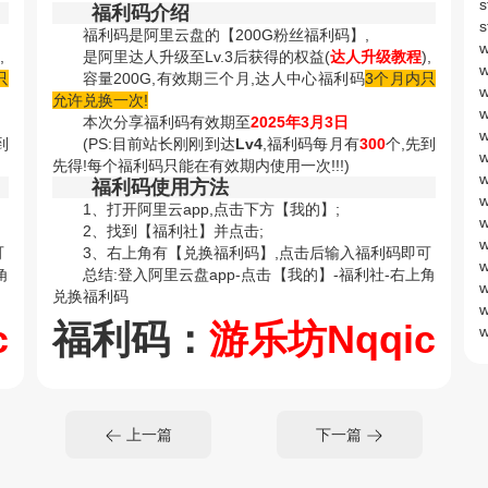
福利码介绍
福利码是阿里云盘的【200G粉丝福利码】,
,
是阿里达人升级至Lv.3后获得的权益(
达人升级教程
),
只
容量200G,有效期三个月,达人中心福利码
3个月内只
允许兑换一次!
本次分享福利码有效期至
2025年3月3日
到
(PS:目前站长刚刚到达
Lv4
,福利码每月有
300
个,先到
先得!每个福利码只能在有效期内使用一次!!!)
福利码使用方法
1、打开阿里云app,点击下方【我的】;
2、找到【福利社】并点击;
可
3、右上角有【兑换福利码】,点击后输入福利码即可
角
总结:登入阿里云盘app-点击【我的】-福利社-右上角
兑换福利码
c
福利码：
游乐坊Nqqic
上一篇
下一篇