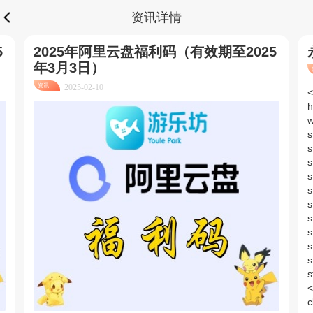
资讯详情
5
2025年阿里云盘福利码（有效期至2025
年3月3日）
资讯
2025-02-10
<table cellpadding="0" cellspacing="0" width="3001" height="632" style="width: 768px;"><colgroup><col width="90" style="width:54.00pt;"/><col width="211" style="width:127.00pt;"/><col width="171" style="width:103.10pt;"/><col width="145" 