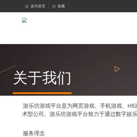
设为首页
收藏
关于我们
游乐坊游戏平台是为网页游戏、手机游戏、H5
术型公司。游乐坊游戏平台致力于通过数字娱乐
服务理念