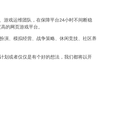
度高的网页游戏平台。
计划或者仅仅是有个好的想法，我们都将以开 